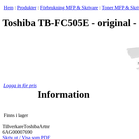
Hem
:
Produkter
:
Förbrukning MFP & Skrivare
:
Toner MFP & Skri
Toshiba TB-FC505E - original - 
Logga in för pris
Information
Finns i lager
Tillverkare
Toshiba
Artnr
6AG00007690
Skriv ut / Visa som PDF