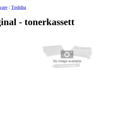
vare
:
Toshiba
nal - tonerkassett