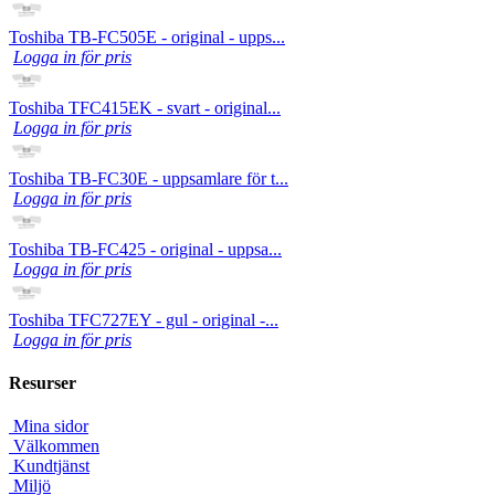
Toshiba TB-FC505E - original - upps...
Logga in för pris
Toshiba TFC415EK - svart - original...
Logga in för pris
Toshiba TB-FC30E - uppsamlare för t...
Logga in för pris
Toshiba TB-FC425 - original - uppsa...
Logga in för pris
Toshiba TFC727EY - gul - original -...
Logga in för pris
Resurser
Mina sidor
Välkommen
Kundtjänst
Miljö