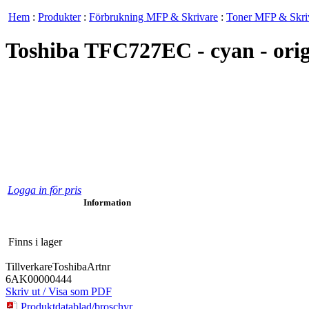
Hem
:
Produkter
:
Förbrukning MFP & Skrivare
:
Toner MFP & Skri
Toshiba TFC727EC - cyan - origi
Logga in för pris
Information
Finns i lager
Tillverkare
Toshiba
Artnr
6AK00000444
Skriv ut / Visa som PDF
Produktdatablad/broschyr