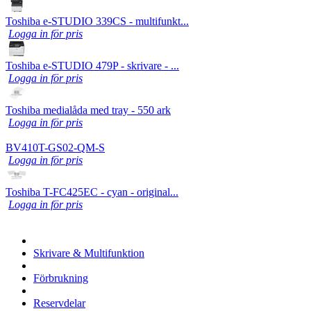
Toshiba e-STUDIO 339CS - multifunkt...
Logga in för pris
Toshiba e-STUDIO 479P - skrivare - ...
Logga in för pris
Toshiba medialåda med tray - 550 ark
Logga in för pris
BV410T-GS02-QM-S
Logga in för pris
Toshiba T-FC425EC - cyan - original...
Logga in för pris
Skrivare & Multifunktion
Förbrukning
Reservdelar