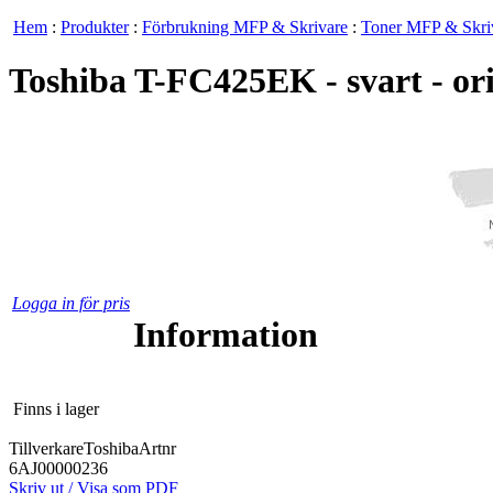
Hem
:
Produkter
:
Förbrukning MFP & Skrivare
:
Toner MFP & Skri
Toshiba T-FC425EK - svart - ori
Logga in för pris
Information
Finns i lager
Tillverkare
Toshiba
Artnr
6AJ00000236
Skriv ut / Visa som PDF