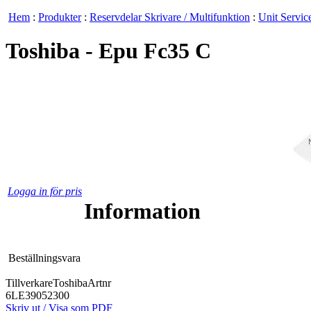
Hem
:
Produkter
:
Reservdelar Skrivare / Multifunktion
:
Unit Service
Toshiba - Epu Fc35 C
Logga in för pris
Information
Beställningsvara
Tillverkare
Toshiba
Artnr
6LE39052300
Skriv ut / Visa som PDF