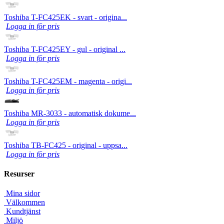
Toshiba T-FC425EK - svart - origina...
Logga in för pris
Toshiba T-FC425EY - gul - original ...
Logga in för pris
Toshiba T-FC425EM - magenta - origi...
Logga in för pris
Toshiba MR-3033 - automatisk dokume...
Logga in för pris
Toshiba TB-FC425 - original - uppsa...
Logga in för pris
Resurser
Mina sidor
Välkommen
Kundtjänst
Miljö