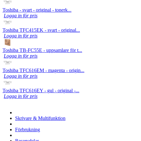
Toshiba - svart - original - tonerk...
Logga in för pris
Toshiba TFC415EK - svart - original...
Logga in för pris
Toshiba TB-FC55E - uppsamlare för t...
Logga in för pris
Toshiba TFC616EM - magenta - origin...
Logga in för pris
Toshiba TFC616EY - gul - original -...
Logga in för pris
Skrivare & Multifunktion
Förbrukning
Reservdelar