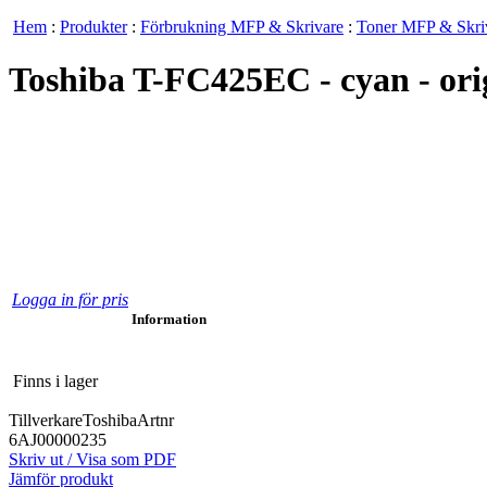
Hem
:
Produkter
:
Förbrukning MFP & Skrivare
:
Toner MFP & Skri
Toshiba T-FC425EC - cyan - orig
Logga in för pris
Information
Finns i lager
Tillverkare
Toshiba
Artnr
6AJ00000235
Skriv ut / Visa som PDF
Jämför produkt