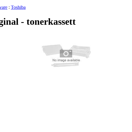
vare
:
Toshiba
inal - tonerkassett