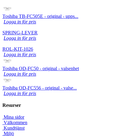
Toshiba TB-FC505E - original - upps...
Logga in för pris
SPRING-LEVER
Logga in för pris
ROL-KIT-1026
Logga in för pris
Toshiba OD-FC50 - original - valsenhet
Logga in för pris
Toshiba OD-FC556 - original - valse...
Logga in för pris
Resurser
Mina sidor
Välkommen
Kundtjänst
Miljö