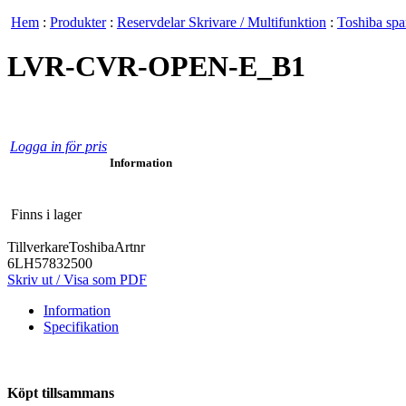
Hem
:
Produkter
:
Reservdelar Skrivare / Multifunktion
:
Toshiba spa
LVR-CVR-OPEN-E_B1
Logga in för pris
Information
Finns i lager
Tillverkare
Toshiba
Artnr
6LH57832500
Skriv ut / Visa som PDF
Information
Specifikation
Köpt tillsammans