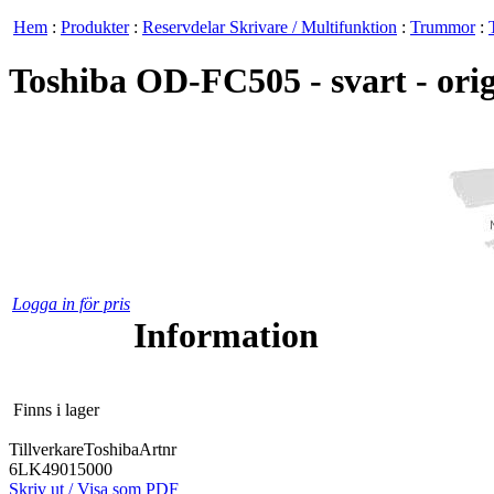
Hem
:
Produkter
:
Reservdelar Skrivare / Multifunktion
:
Trummor
:
Toshiba OD-FC505 - svart - orig
Logga in för pris
Information
Finns i lager
Tillverkare
Toshiba
Artnr
6LK49015000
Skriv ut / Visa som PDF